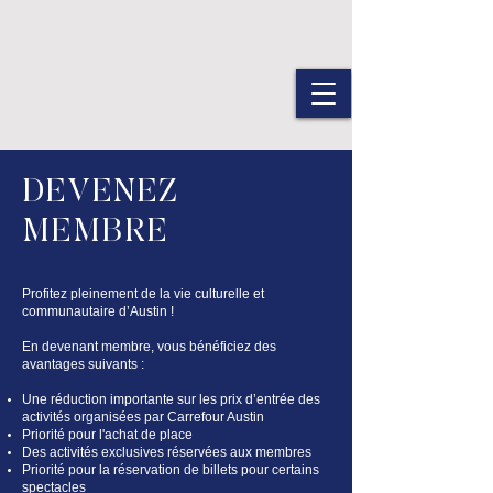
DEVENEZ
MEMBRE
Profitez pleinement de la vie culturelle et
communautaire d’Austin !
En devenant membre, vous bénéficiez des
avantages suivants :
Une réduction importante sur les prix d’entrée des
activités organisées par Carrefour Austin
Priorité pour l'achat de place
Des activités exclusives réservées aux membres
Priorité pour la réservation de billets pour certains
spectacles