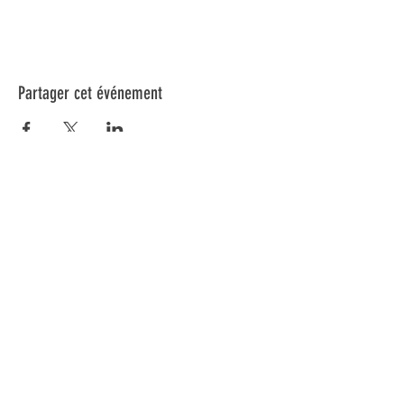
Partager cet événement
Inscrivez-vous à notre infolettre pour connaître
toutes nos activités.
Soumettre