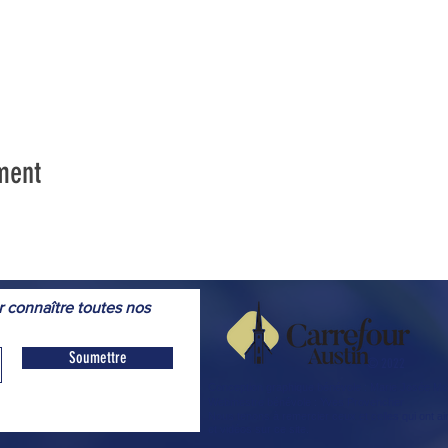
ment
r connaître toutes nos
Soumettre
© 2022
Conception graphique bénévole
: Marie Josée 
Webmestre
bénévole
: Yves Provencher
Nous tenons à remercier ceux et celles qui ont ai
et vidéos sur ce site.