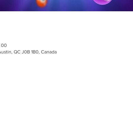
h 00
 Austin, QC J0B 1B0, Canada