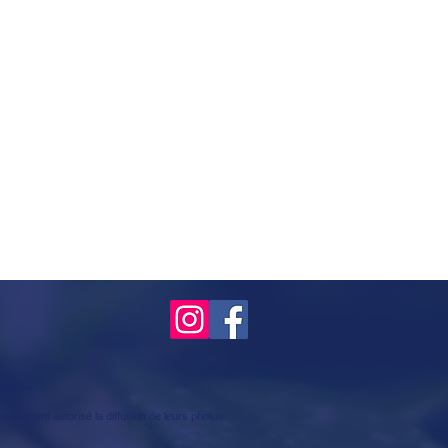
McGowan
mablement autorisé la diffusion de leurs photos