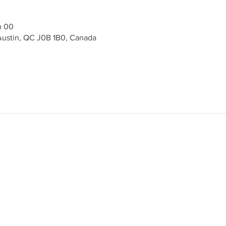
h 00
 Austin, QC J0B 1B0, Canada