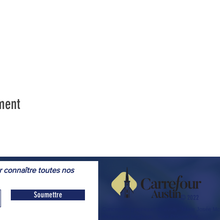
ment
r connaître toutes nos
Soumettre
© 2022
Conception graphique bénévole
: Marie Josée 
Webmestre
bénévole
: Yves Provencher