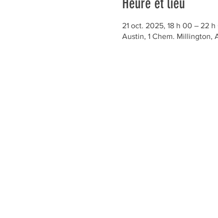
Heure et lieu
21 oct. 2025, 18 h 00 – 22 h
Austin, 1 Chem. Millington,