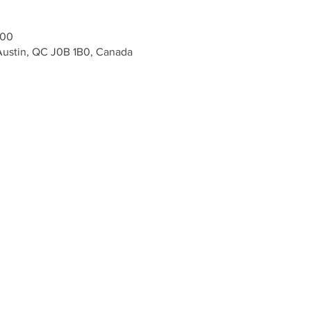
 00
 Austin, QC J0B 1B0, Canada