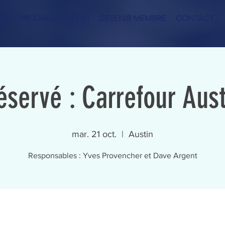
IL
PROGRAMMATION
DEVENIR MEMBRE
CONTACT
éservé : Carrefour Aust
mar. 21 oct.
  |  
Austin
Responsables : Yves Provencher et Dave Argent