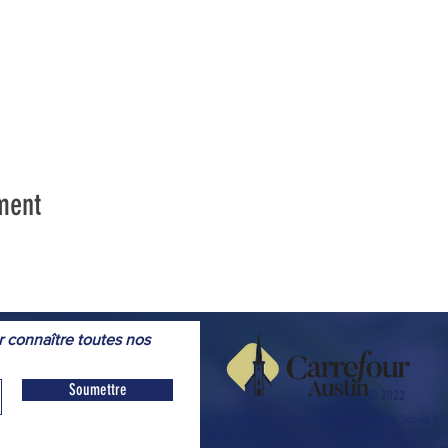
ment
r connaître toutes nos
Soumettre
© 2022
Conception graphique bénévole
: Marie Josée 
Webmestre
bénévole
: Yves Provencher