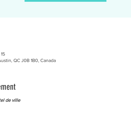
 15
 Austin, QC J0B 1B0, Canada
ement
el de ville