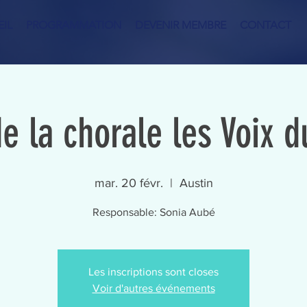
IL
PROGRAMMATION
DEVENIR MEMBRE
CONTACT
e la chorale les Voix d
mar. 20 févr.
  |  
Austin
Responsable: Sonia Aubé
Les inscriptions sont closes
Voir d'autres événements