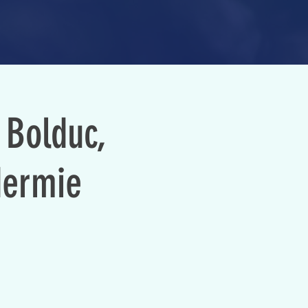
 Bolduc,
idermie