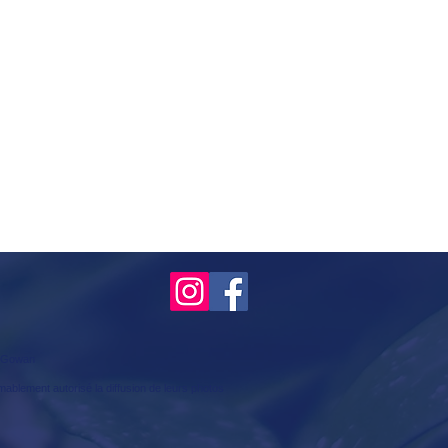
McGowan
mablement autorisé la diffusion de leurs photos