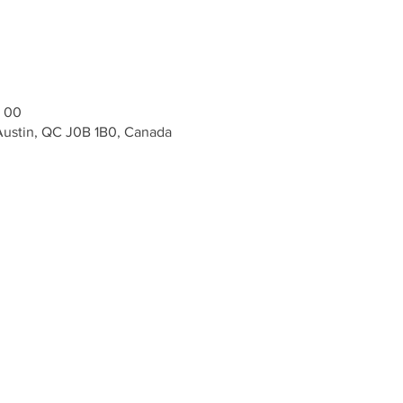
h 00
 Austin, QC J0B 1B0, Canada