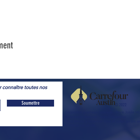
ment
r connaître toutes nos
Soumettre
© 2022
Conception graphique bénévole
: Marie Josée 
Webmestre
bénévole
: Yves Provencher
Nous tenons à remercier ceux et celles qui ont ai
et vidéos sur ce site.