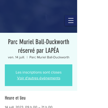
Parc Muriel Ball-Duckworth
réservé par LAPÉA
ven. 14 juill.
  |  
Parc Muriel Ball-Duckworth
Les inscriptions sont closes
Voir d'autres événements
Heure et lieu
14 juill. 2023, 09 h 00 – 21 h 00