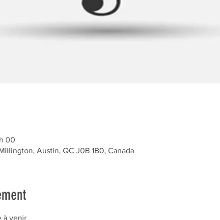
 h 00
 Millington, Austin, QC J0B 1B0, Canada
ement
 à venir