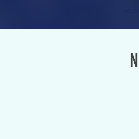
ACCUE
N