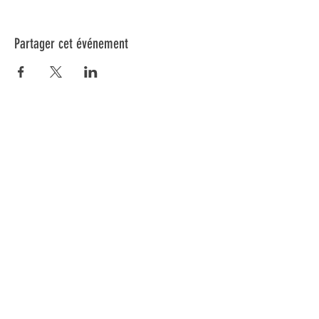
Partager cet événement
Inscrivez-vous à notre infolettre pour connaître
toutes nos activités.
Soumettre