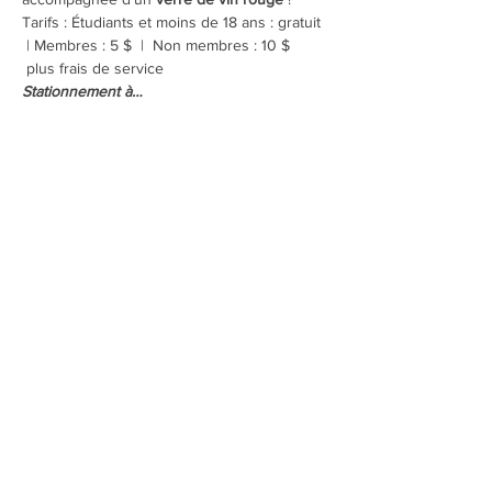
Tarifs : Étudiants et moins de 18 ans : gratuit 
 | Membres : 5 $  |  Non membres : 10 $ 
 plus frais de service
Stationnement à…
Afficher plus
Partager cet événement
Inscrivez-vous à notre infolettre pour connaître
toutes nos activités.