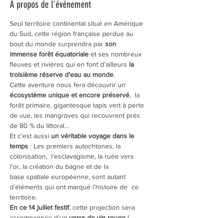
À propos de l'événement
Seul territoire continental situé en Amérique 
du Sud, cette région française perdue au 
bout du monde surprendra par 
son 
immense forêt équatoriale
 et ses nombreux 
fleuves et rivières qui en font d’ailleurs 
la 
troisième réserve d’eau au monde
.
Cette aventure nous fera découvrir un 
écosystème unique et encore préservé
,  la 
forêt primaire, gigantesque tapis vert à perte 
de vue, les mangroves qui recouvrent près 
de 80 % du littoral… 
Et c’est aussi 
un véritable voyage dans le 
temps
 : Les premiers autochtones, la 
colonisation,  l’esclavagisme, la ruée vers 
l’or, la création du bagne et de la 
base spatiale européenne, sont autant 
d’éléments qui ont marqué l’histoire de  ce 
territoire.
En ce 14 juillet festif
, cette projection sera 
accompagnée d'un
 verre de vin rouge
 !