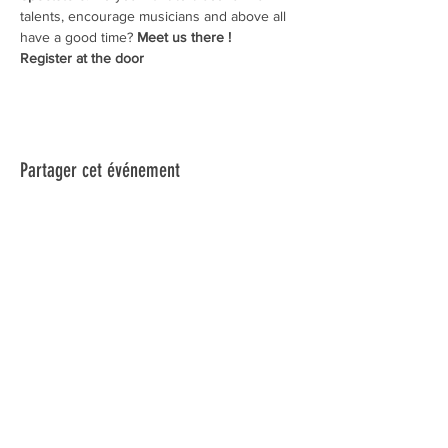
talents, encourage musicians and above all 
have a good time?
 Meet us there !​
​Register at the door
Partager cet événement
Inscrivez-vous à notre infolettre pour connaître
toutes nos activités.
Soumettre