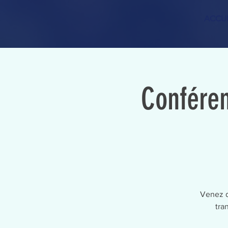
ACCUE
Conféren
Venez d
tra