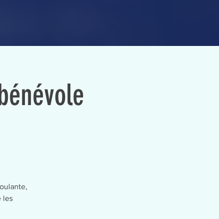
 bénévole
oulante,
 les