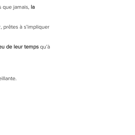
s que jamais, 
la 
 prêtes à s’impliquer 
eu de leur temps
 qu’à 
llante.